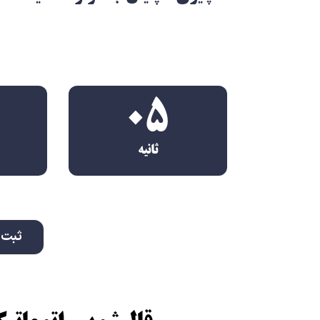
همین الان س
03
ثانیه
ثبت 